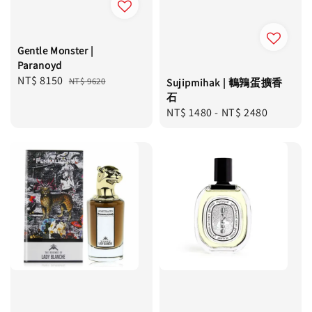
Gentle Monster |
Paranoyd
Sale
NT$ 8150
Regular
NT$ 9620
Sujipmihak | 鵪鶉蛋擴香
price
price
石
Regular
NT$ 1480
-
NT$ 2480
price