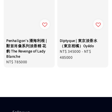
Penhaligon's 潘海利根 |
Diptyque | 東京淡香水
獸首肖像系列淡香精 花
（東京柑橘）​Oyédo
豹 The Revenge of Lady
Regular
NT$ 345000
-
NT$
Blanche
price
485000
Regular
NT$ 785000
price