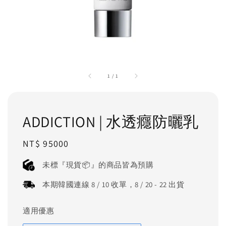
1
/
1
ADDICTION | 水透癮防曬乳
Regular
NT$ 95000
price
未標『現貨📦』的商品皆為預購
本期韓國連線 8 / 10 收單，8 / 20 - 22 出貨
適用優惠