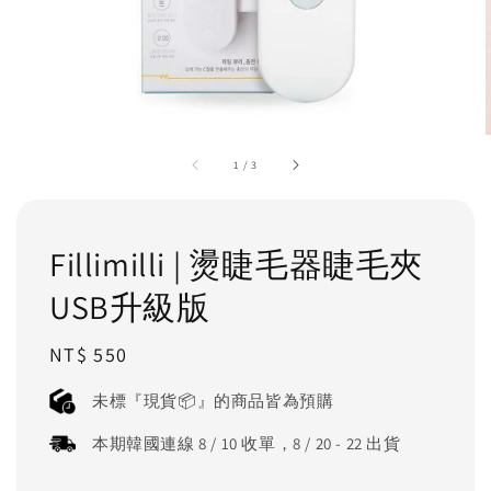
1
/
3
Fillimilli | 燙睫毛器睫毛夾
USB升級版
Regular
NT$ 550
price
未標『現貨📦』的商品皆為預購
本期韓國連線 8 / 10 收單，8 / 20 - 22 出貨