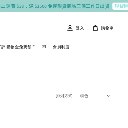
-11 運費 $38，滿 $3500 免運
現貨商品三個工作日出貨
現貨區
登入
購物車
好評 購物金免費領 ❞
💌
會員制度
排列方式 :