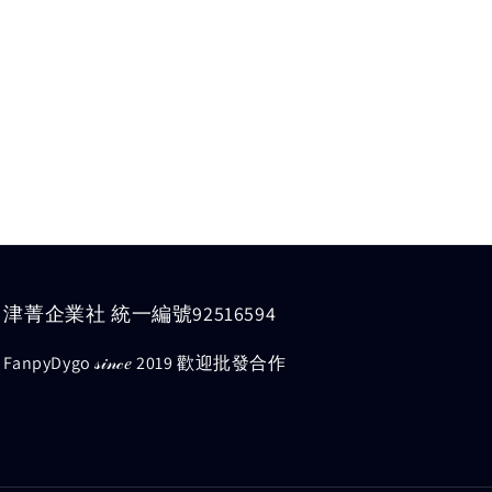
津菁企業社 統一編號92516594
FanpyDygo 𝓈𝒾𝓃𝒸𝑒 2019 歡迎批發合作