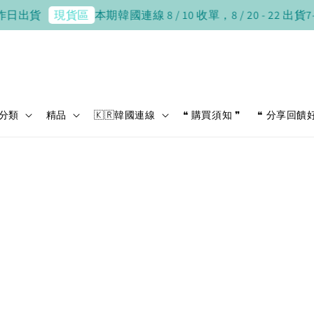
作日出貨
本期韓國連線 8 / 10 收單，8 / 20 - 22 出貨
7
現貨區
分類
精品
🇰🇷韓國連線
❝ 購買須知 ❞
❝ 分享回饋