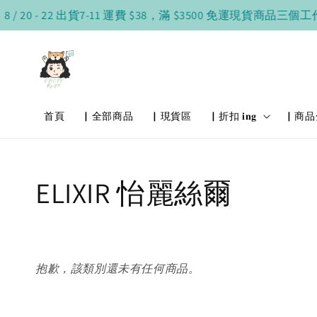
 20 - 22 出貨
7-11 運費 $38，滿 $3500 免運
現貨商品三個工
首頁
▏全部商品
▏現貨區
▏折扣 𝐢𝐧𝐠
▏商品
ELIXIR 怡麗絲爾
抱歉，該類別還未有任何商品。