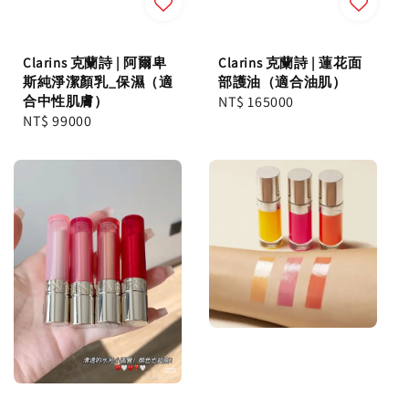
Clarins 克蘭詩 | 阿爾卑
Clarins 克蘭詩 | 蓮花面
斯純淨潔顏乳_保濕（適
部護油（適合油肌）
合中性肌膚）
Regular
NT$ 165000
Regular
NT$ 99000
price
price