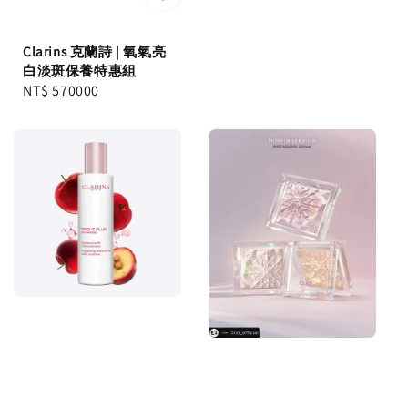
Clarins 克蘭詩 | 氧氣亮
白淡斑保養特惠組
Regular
NT$ 570000
price