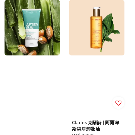
Clarins 克蘭詩 | 阿爾卑
斯純淨卸妝油