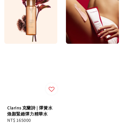
Clarins 克蘭詩 | 彈簧水
煥顏緊緻彈力精華水
Regular
NT$ 165000
price