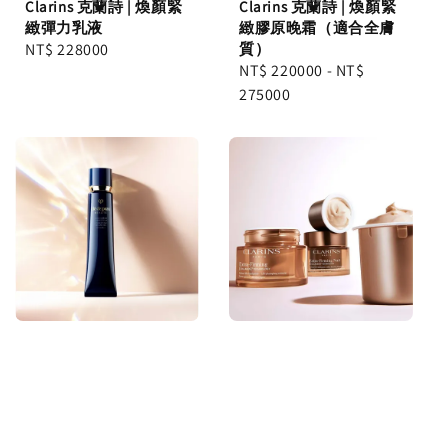
Clarins 克蘭詩 | 煥顏緊
Clarins 克蘭詩 | 煥顏緊
緻彈力乳液
緻膠原晚霜（適合全膚
Regular
NT$ 228000
質）
Regular
NT$ 220000
-
NT$
price
price
275000