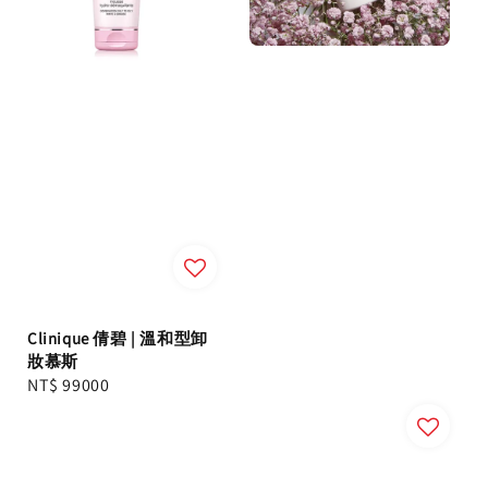
Clinique 倩碧 | 溫和型卸
妝慕斯
Regular
NT$ 99000
price