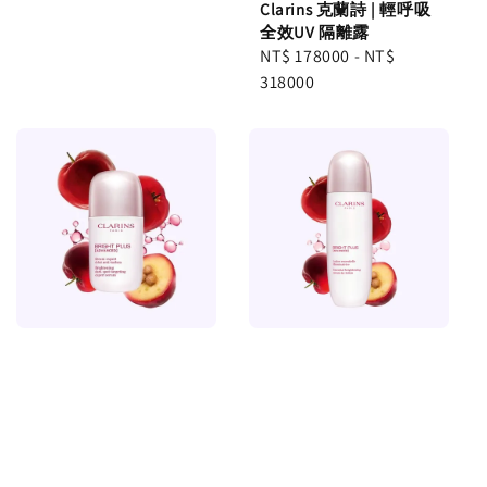
Clarins 克蘭詩 | 輕呼吸
全效UV 隔離露
Regular
NT$ 178000
-
NT$
price
318000