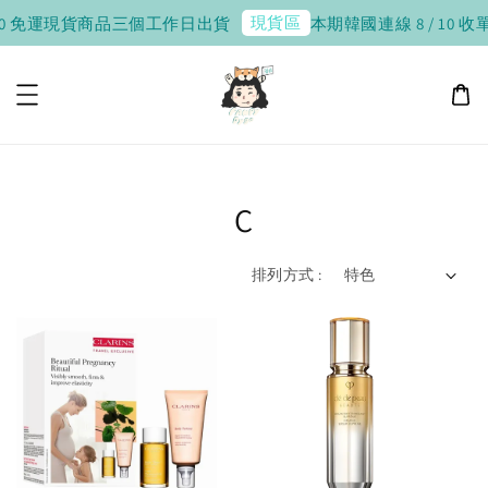
現貨區
免運
現貨商品三個工作日出貨
本期韓國連線 8 / 10 收單，8 / 
C
排列方式 :