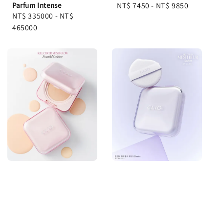
Parfum Intense
Regular
NT$ 7450
-
NT$ 9850
Regular
NT$ 335000
-
NT$
price
price
465000