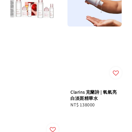
Clarins 克蘭詩 | 氧氣亮
白淡斑精華水
Regular
NT$ 138000
price