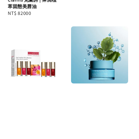
price
萃固態美唇油
Regular
NT$ 82000
price