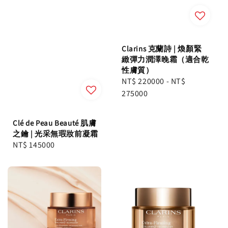
Clarins 克蘭詩 | 煥顏緊
緻彈力潤澤晚霜（適合乾
性膚質）
Regular
NT$ 220000
-
NT$
price
275000
Clé de Peau Beauté 肌膚
之鑰 | 光采無瑕妝前凝霜
Regular
NT$ 145000
price