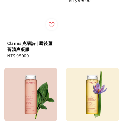
Regular
NT$ 99000
price
Clarins 克蘭詩 | 曬後蘆
薈清爽凝膠
Regular
NT$ 95000
price