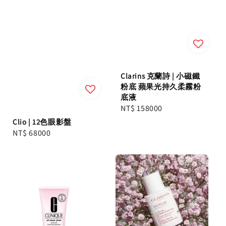
Clarins 克蘭詩 | 小磁鐵
粉底 蘋果光持久柔霧粉
底液
Regular
NT$ 158000
price
Clio | 12色眼影盤
Regular
NT$ 68000
price