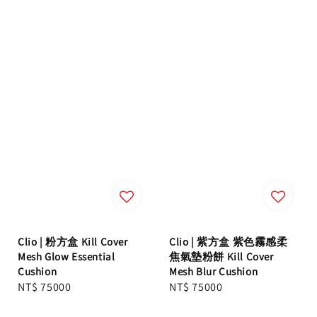
Clio | 粉方盒 Kill Cover
Clio | 紫方盒 紫色霧感柔
Mesh Glow Essential
焦氣墊粉餅 Kill Cover
Cushion
Mesh Blur Cushion
Regular
NT$ 75000
Regular
NT$ 75000
price
price