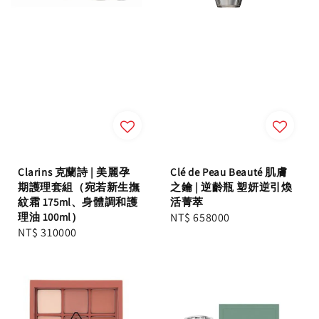
Clarins 克蘭詩 | 美麗孕
Clé de Peau Beauté 肌膚
期護理套組（宛若新生撫
之鑰 | 逆齡瓶 塑妍逆引煥
紋霜 175ml、身體調和護
活菁萃
理油 100ml）
Regular
NT$ 658000
Regular
NT$ 310000
price
price