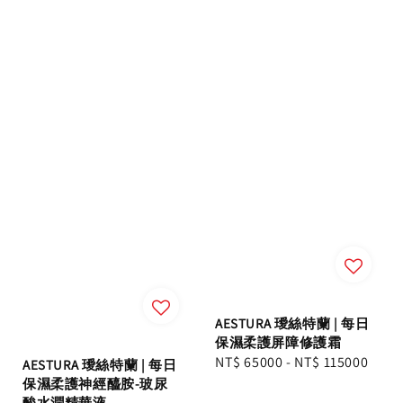
AESTURA 璦絲特蘭 | 每日
保濕柔護屏障修護霜
Regular
NT$ 65000
-
NT$ 115000
AESTURA 璦絲特蘭 | 每日
price
保濕柔護神經醯胺-玻尿
酸水潤精華液