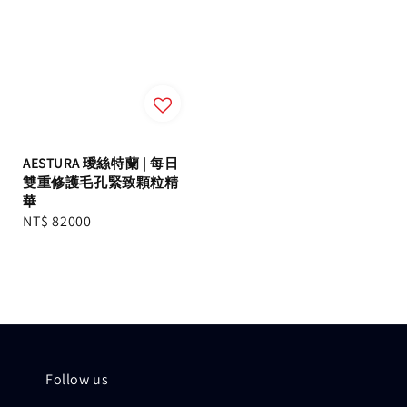
AESTURA 璦絲特蘭 | 每日
雙重修護毛孔緊致顆粒精
華
Regular
NT$ 82000
price
Follow us