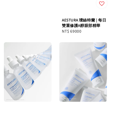
AESTURA 璦絲特蘭 | 每日
雙重修護A醇眼部精華
Regular
NT$ 69000
price