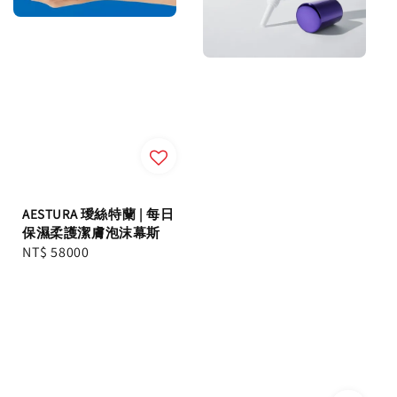
AESTURA 璦絲特蘭 | 每日
保濕柔護潔膚泡沫幕斯
Regular
NT$ 58000
price