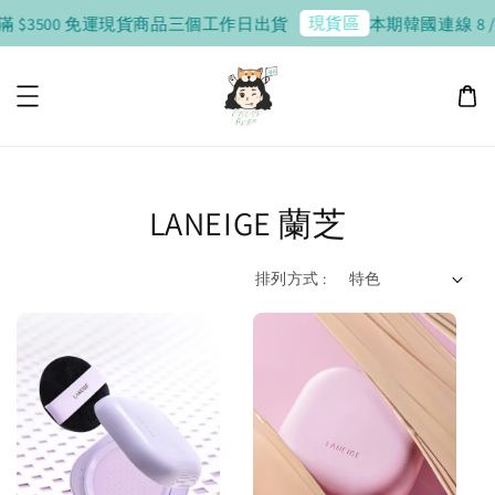
現貨區
滿 $3500 免運
現貨商品三個工作日出貨
本期韓國連線 8 / 10
LANEIGE 蘭芝
排列方式 :