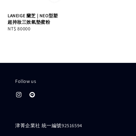
LANEIGE 蘭芝 | NEO型塑
超持妝三效氣墊蜜粉
Regular
NT$ 80000
price
Follow us
津菁企業社 統一編號92516594