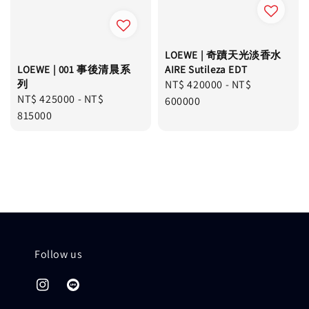
LOEWE | 奇蹟天光淡香水
AIRE Sutileza EDT
LOEWE | 001 事後清晨系
Regular
NT$ 420000
-
NT$
列
Regular
NT$ 425000
-
NT$
price
600000
price
815000
Follow us