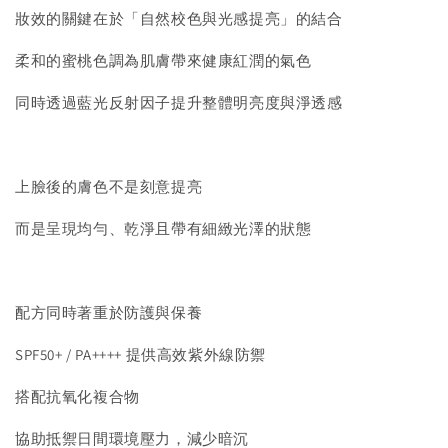
妝效的關鍵在於「自然校色與光感提亮」的結合
柔和的蜜桃色調為肌膚帶來健康紅潤的氣色
同時透過藍光反射因子提升整體明亮度與淨透感
上臉後的膚色不是刻意提亮
而是呈現均勻、乾淨且帶有細緻光澤的狀態
配方同時著重於防護與保養
SPF50+ / PA++++ 提供高效紫外線防禦
搭配抗氧化複合物
協助抵禦日間環境壓力，減少暗沉