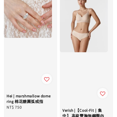
Hei | marshmallow dome
ring 棉花糖圓弧戒指
Regular
NT$ 750
Verish |【Cool-Fit｜集
price
中】 高級豐胸無鋼圈內