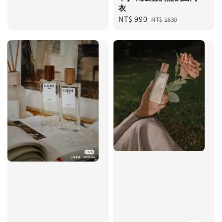
衣
Sale
NT$ 990
Regular
NT$ 1630
price
price