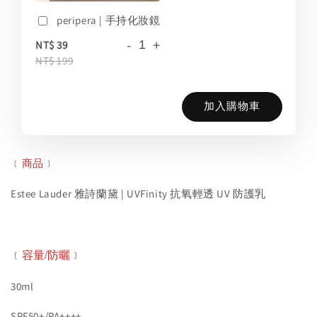
peripera | 手持化妝鏡
-
+
NT$ 39
NT$ 199
加入購物車
﹝商品﹞
Estee Lauder 雅詩蘭黛 | UVFinity 抗氧輕透 UV 防護乳
﹝容量/防曬﹞
30ml
SPF50+/PA++++