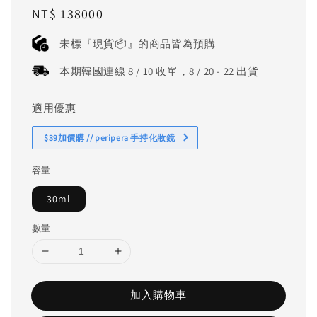
Regular
NT$ 138000
price
未標『現貨📦』的商品皆為預購
本期韓國連線 8 / 10 收單，8 / 20 - 22 出貨
適用優惠
$39加價購 // peripera 手持化妝鏡
容量
30ml
數量
加入購物車