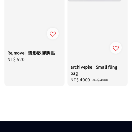
Re,move | 隱形矽膠胸貼
Regular
NT$ 520
price
archivepke | Small fling
bag
Sale
NT$ 4000
Regular
NT$ 4900
price
price