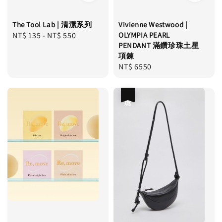
The Tool Lab | 清潔系列
Vivienne Westwood |
Regular
NT$ 135
-
NT$ 550
OLYMPIA PEARL
PENDANT 滿鑽珍珠土星
price
項鍊
Regular
NT$ 6550
price
優惠