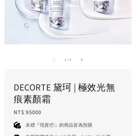
1
/
4
DECORTE 黛珂 | 極效光無
痕素顏霜
Regular
NT$ 95000
price
未標『現貨📦』的商品皆為預購