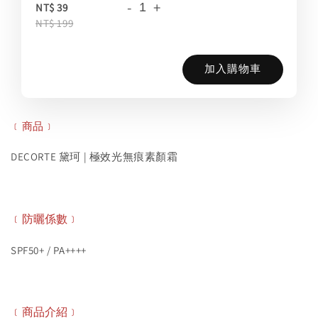
-
+
NT$ 39
NT$ 199
加入購物車
﹝商品﹞
DECORTE 黛珂 | 極效光無痕素顏霜
﹝防曬係數﹞
SPF50+ / PA++++
﹝商品介紹﹞