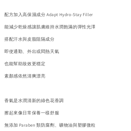
配方加入高保濕成分 Adapt Hydro-Stay Filler
能減少乾燥感讓肌膚維持水潤飽滿的彈性光澤
搭配汗水與皮脂阻隔成分
即使通勤、外出或悶熱天氣
也能幫助妝效更穩定
素顏感依然清爽漂亮
香氣是水潤清新的綠色花香調
擦起來像日常保養一樣舒服
無添加 Paraben 類防腐劑、礦物油與塑膠微粒