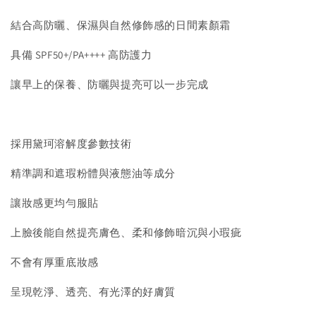
結合高防曬、保濕與自然修飾感的日間素顏霜
具備 SPF50+/PA++++ 高防護力
讓早上的保養、防曬與提亮可以一步完成
採用黛珂溶解度參數技術
精準調和遮瑕粉體與液態油等成分
讓妝感更均勻服貼
上臉後能自然提亮膚色、柔和修飾暗沉與小瑕疵
不會有厚重底妝感
呈現乾淨、透亮、有光澤的好膚質