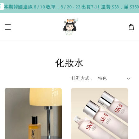
區
本期韓國連線 8 / 10 收單，8 / 20 - 22 出貨
7-11 運費 $38，滿 $35
化妝水
排列方式 :