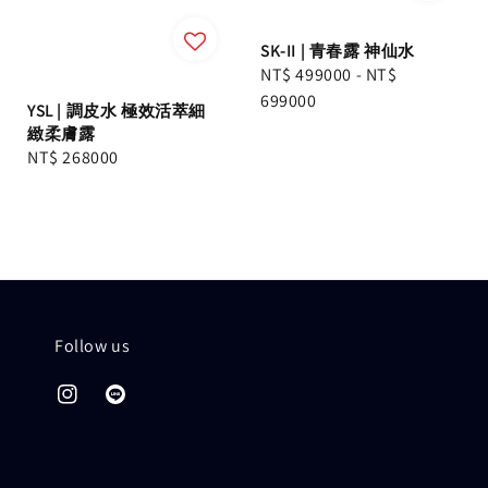
SK-II | 青春露 神仙水
Regular
NT$ 499000
-
NT$
price
699000
YSL | 調皮水 極效活萃細
緻柔膚露
Regular
NT$ 268000
price
Follow us